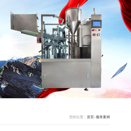
您的位置：
首页
>
服务案例