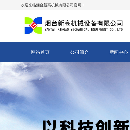
欢迎光临烟台新高机械有限公司官网！
网站首页
公司简介
新闻中心