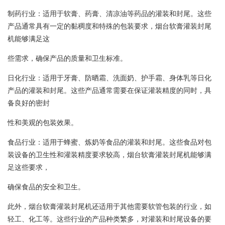
制药行业：适用于软膏、药膏、清凉油等药品的灌装和封尾。这些
产品通常具有一定的黏稠度和特殊的包装要求，烟台软膏灌装封尾
机能够满足这
些需求，确保产品的质量和卫生标准。
日化行业：适用于牙膏、防晒霜、洗面奶、护手霜、身体乳等日化
产品的灌装和封尾。这些产品通常需要在保证灌装精度的同时，具
备良好的密封
性和美观的包装效果。
食品行业：适用于蜂蜜、炼奶等食品的灌装和封尾。这些食品对包
装设备的卫生性和灌装精度要求较高，烟台软膏灌装封尾机能够满
足这些要求，
确保食品的安全和卫生。
此外，烟台软膏灌装封尾机还适用于其他需要软管包装的行业，如
轻工、化工等。这些行业的产品种类繁多，对灌装和封尾设备的要