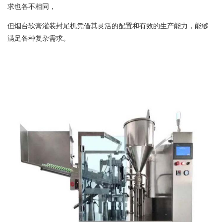
求也各不相同，
但烟台软膏灌装封尾机凭借其灵活的配置和有效的生产能力，能够
满足各种复杂需求。