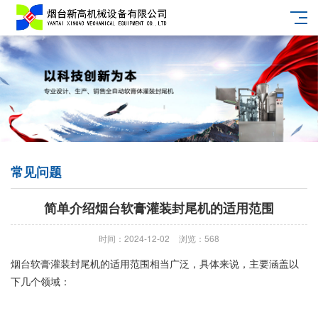
常见问题
简单介绍烟台软膏灌装封尾机的适用范围
时间：2024-12-02
浏览：568
烟台软膏灌装封尾机的适用范围相当广泛，具体来说，主要涵盖以
下几个领域：