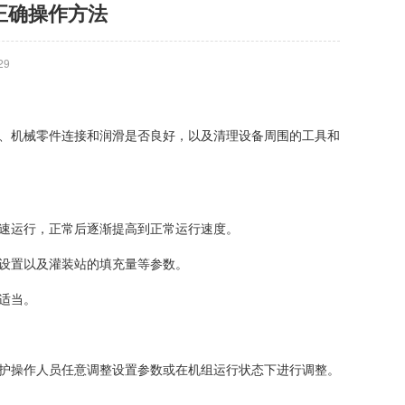
正确操作方法
29
、机械零件连接和润滑是否良好，以及清理设备周围的工具和
速运行，正常后逐渐提高到正常运行速度。
设置以及灌装站的填充量等参数。
适当。
护操作人员任意调整设置参数或在机组运行状态下进行调整。