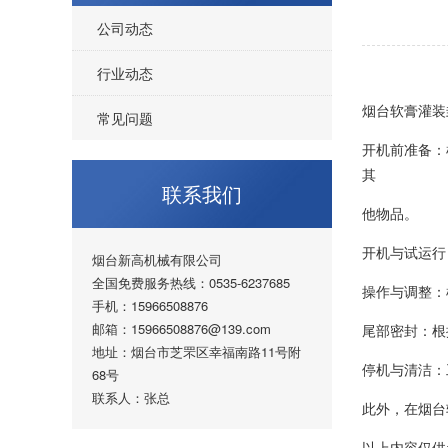
公司动态
行业动态
烟台软膏灌装
常见问题
开机前准备：
其
联系我们
他物品。
开机与试运行
烟台新高机械有限公司
全国免费服务热线：0535-6237685
操作与调整：
手机：15966508876
邮箱：15966508876@139.com
尾部密封：根
地址：烟台市芝罘区幸福南路11号附
停机与清洁：
68号
联系人：张总
此外，在烟台
以上内容仅供