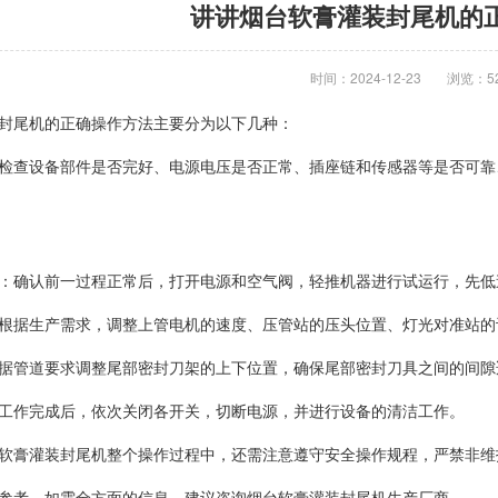
讲讲烟台软膏灌装封尾机的
时间：2024-12-23
浏览：5
封尾机的正确操作方法主要分为以下几种：
检查设备部件是否完好、电源电压是否正常、插座链和传感器等是否可靠
：确认前一过程正常后，打开电源和空气阀，轻推机器进行试运行，先低
根据生产需求，调整上管电机的速度、压管站的压头位置、灯光对准站的
据管道要求调整尾部密封刀架的上下位置，确保尾部密封刀具之间的间隙
工作完成后，依次关闭各开关，切断电源，并进行设备的清洁工作。
软膏灌装封尾机整个操作过程中，还需注意遵守安全操作规程，严禁非维
参考，如需全方面的信息，建议咨询烟台软膏灌装封尾机生产厂商。