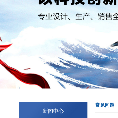
常见问题
新闻中心