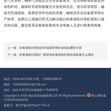
查气压系统，确保气压稳定且符合设备要求。适当调整灌装速度和
加热时间，确保软管尾部能够充分加热和压合。清洁软管尾部，确
保无乳液残留。检查软管和包材的质量，确保其符合设备要求和生
产标准。如果以上措施仍然无法解决烟台软膏灌装封尾机灌装口漏
水的问题，建议联系设备制造商或专业维修人员进行检查和维修。
上一条：
软膏灌装封尾机的市场需求增长体现在哪些方面
下一条：
软膏灌装封尾机厂家讲讲软膏灌装封尾机灌装量怎么调试
电话：0535-6237685 手机：15966508876
邮箱：15966508876@139.com
地址：烟台市芝罘区幸福南路11号附68号
Copyright © 2024 烟台新高机械有限公司 All Rights Reserved.
鲁公网安备
37060202002058
备案号：
鲁ICP备2020042713号-2