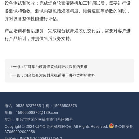
设备测试和验收：‌完成烟台软膏灌装机加工和调试后，‌需要进行设
备测试和验收。‌测试内容包括灌装精度、‌灌装速度等参数的测试，‌
并对设备整体性能进行评估。‌
产品培训和售后服务：‌完成烟台软膏灌装机交付后，‌需要对客户进
行产品培训，‌并提供售后服务支持。‌
上一条：
讲讲烟台软膏灌装机对环境温度的要求
下一条：
烟台软膏灌装封尾机适用于哪些类型的物料
电话：0535-6237685 手机：15966508876
邮箱：15966508876@139.com
地址：烟台市芝罘区幸福南路11号附68号
Copyright © 2024 烟台新高机械有限公司 All Rights Reserved.
鲁公网安备
37060202002058
备案号：
鲁ICP备2020042713号-2