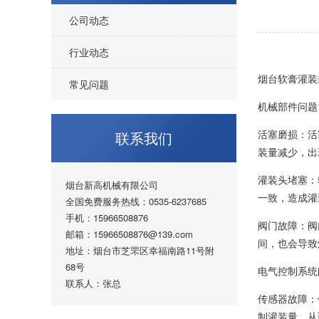
公司动态
行业动态
烟台软膏灌装
常见问题
机械部件问题
活塞磨损：活
联系我们
装量减少，出
灌装头堵塞：
烟台新高机械有限公司
一致，造成灌
全国免费服务热线：0535-6237685
手机：15966508876
阀门故障：阀
邮箱：15966508876@139.com
间，也会导致
地址：烟台市芝罘区幸福南路11号附
68号
电气控制系统
联系人：张总
传感器故障：
制灌装量，从