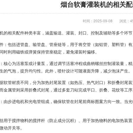
烟台软膏灌装机的相关配
时间：2025-09-08
浏览：4
机的相关配件种类丰富，涵盖输送、灌装、封口、控制及辅助等多个环节
件：包括进管盘、输管盘、管座链等，用于将空管（如铝管、塑料管）有
同时利用磁铁或弹簧保持管座稳定，避免灌装时偏移。
：核心为活塞泵或计量泵，通过调节活塞冲程或曲柄螺丝控制灌装量，精度可
生的气泡，提升均匀性。此外，喷针设计可随液面升降，减少泡沫产生。
据软管材质不同，分为加热封尾装置（如热压、热气封口）和折叠封尾装
而金属管则采用折叠式封尾，通过多套刀站完成平口、折叠、花纹等工序
：由步进电机和光电管组成，确保软管在封尾前商标图案方向一致。当光
括用于搅拌物料的搅拌杆（防止成分沉积）、用于加热物料的电加热装置
微动开关等。