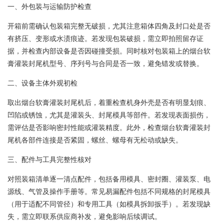
一、外包装与运输防护检查
开箱前需确认包装箱完整无破损，尤其注意箱体四角及封口处是否
有挤压、变形或水渍痕迹。若发现包装破损，需立即拍照留存证
据，并检查内部设备是否因碰撞受损。同时核对包装箱上的烟台软
膏灌装封尾机型号、序列号与合同是否一致，避免错发或替换。
二、设备主体外观初检
取出烟台软膏灌装封尾机后，着重检查机身外壳是否有明显划痕、
凹陷或锈蚀，尤其是灌装头、封尾模具等部件。若发现表面损伤，
需评估是否影响密封性能或灌装精度。此外，检查烟台软膏灌装封
尾机各部件连接是否紧固，螺丝、螺母有无松动或缺失。
三、配件与工具完整性核对
对照装箱清单逐一清点配件，包括备用模具、密封圈、灌装泵、电
源线、气管及操作手册等。常见易漏配件包括不同规格的封尾模具
（用于适配不同管径）和专用工具（如模具拆卸扳手）。若发现缺
失，需立即联系供应商补发，避免影响后续调试。