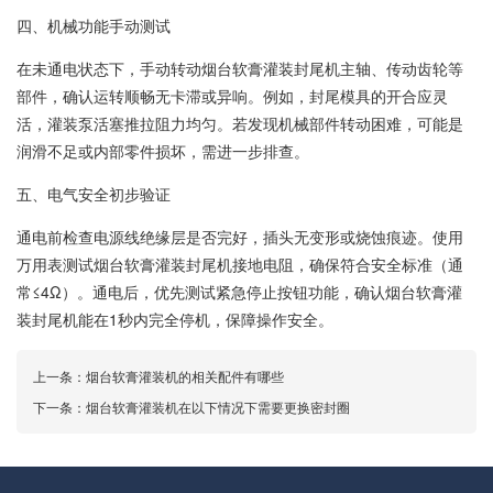
四、机械功能手动测试
在未通电状态下，手动转动烟台软膏灌装封尾机主轴、传动齿轮等
部件，确认运转顺畅无卡滞或异响。例如，封尾模具的开合应灵
活，灌装泵活塞推拉阻力均匀。若发现机械部件转动困难，可能是
润滑不足或内部零件损坏，需进一步排查。
五、电气安全初步验证
通电前检查电源线绝缘层是否完好，插头无变形或烧蚀痕迹。使用
万用表测试烟台软膏灌装封尾机接地电阻，确保符合安全标准（通
常≤4Ω）。通电后，优先测试紧急停止按钮功能，确认烟台软膏灌
装封尾机能在1秒内完全停机，保障操作安全。
上一条：
烟台软膏灌装机的相关配件有哪些
下一条：
烟台软膏灌装机在以下情况下需要更换密封圈