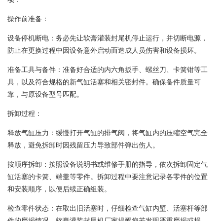
操作前准备：
设备停机断电：务必先让软膏灌装封尾机停止运行，并切断电源，
防止在更换过程中因设备意外启动而造成人员伤害和设备损坏。
准备工具与备件：准备好合适的内六角扳手、螺丝刀、卡簧钳等工
具，以及符合规格的新气缸活塞和相关密封件。确保备件质量可
靠，与原设备型号匹配。
拆卸过程：
释放气缸压力：缓慢打开气缸的排气阀，将气缸内的压缩空气完全
释放，避免拆卸时因残留压力导致部件弹出伤人。
按顺序拆卸：按照设备说明书或维修手册的指导，依次拆卸固定气
缸活塞的卡簧、端盖等零件。拆卸过程中要注意记录各零件的位置
和安装顺序，以便后续正确组装。
检查零件状态：在取出旧活塞时，仔细检查气缸内壁、活塞杆等部
件的磨损情况。软膏灌装封尾机厂家提醒您若发现严重磨损或损