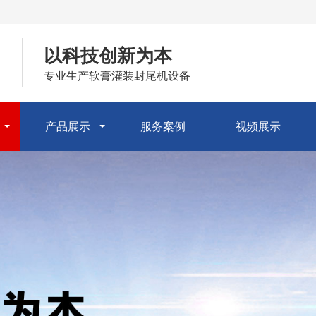
以科技创新为本
专业生产软膏灌装封尾机设备
产品展示
服务案例
视频展示