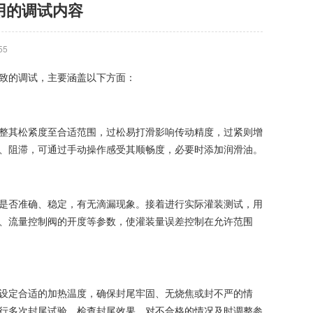
用的调试内容
55
致的调试，主要涵盖以下方面：
整其松紧度至合适范围，过松易打滑影响传动精度，过紧则增
、阻滞，可通过手动操作感受其顺畅度，必要时添加润滑油。
是否准确、稳定，有无滴漏现象。接着进行实际灌装测试，用
、流量控制阀的开度等参数，使灌装量误差控制在允许范围
设定合适的加热温度，确保封尾牢固、无烧焦或封不严的情
行多次封尾试验，检查封尾效果，对不合格的情况及时调整参