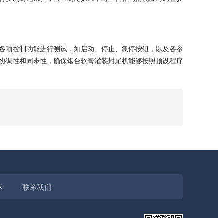
各项控制功能进行测试，如启动、停止、急停按钮，以及各参
协调性和同步性，确保烟台软膏灌装封尾机能够按照预设程序
示
联系我们