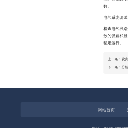
数。
电气系统调试
检查电气线路
数的设置和显
稳定运行。
上一条：
软
下一条：
分
网站首页