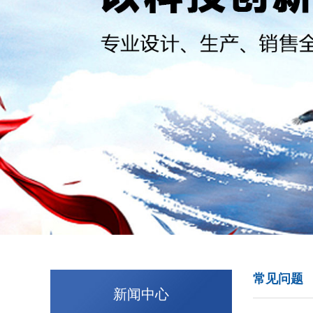
常见问题
新闻中心