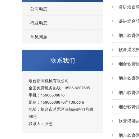
讲讲烟台
公司动态
讲讲烟台
行业动态
烟台软膏
常见问题
软膏灌装封
联系我们
烟台软膏
烟台软膏
烟台新高机械有限公司
全国免费服务热线：0535-6237685
烟台软膏
手机：15966508876
邮箱：15966508876@139.com
烟台软膏
地址：烟台市芝罘区幸福南路11号附
68号
软膏灌装
联系人：张总
烟台软膏